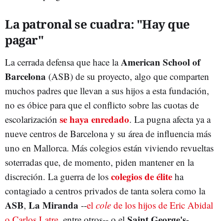
La patronal se cuadra: "Hay que
pagar"
American School of
La cerrada defensa que hace la
Barcelona
(ASB) de su proyecto, algo que comparten
muchos padres que llevan a sus hijos a esta fundación,
no es óbice para que el conflicto sobre las cuotas de
se haya enredado
escolarización
. La pugna afecta ya a
nueve centros de Barcelona y su área de influencia más
uno en Mallorca. Más colegios están viviendo revueltas
soterradas que, de momento, piden mantener en la
colegios de élite
discreción. La guerra de los
ha
contagiado a centros privados de tanta solera como la
ASB
La Miranda
,
--
el
cole
de los hijos de Eric Abidal
Saint George's-
o Carlos Latre
, entre otros-- o el