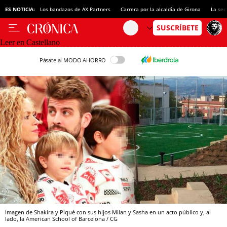
ES NOTICIA:
Los bandazos de AX Partners
Carrera por la alcaldía de Girona
La sec
Leer en Castellano
Pásate al MODO AHORRO
Imagen de Shakira y Piqué con sus hijos Milan y Sasha en un acto público y, al
lado, la American School of Barcelona / CG