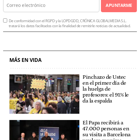
APUNTARME
De conformidad con el RGPD y la LOPDGDD, CRÓNICA GLOBALMEDIA S.L.
tratará los datos facilitados con la finalidad de remitirle noticias de actualidad.
MÁS EN VIDA
Pinchazo de Ustec
en el primer día de
la huelga de
profesores: el 91% le
da la espalda
El Papa recibirá a
47.000 personas en
su visita a Barcelona