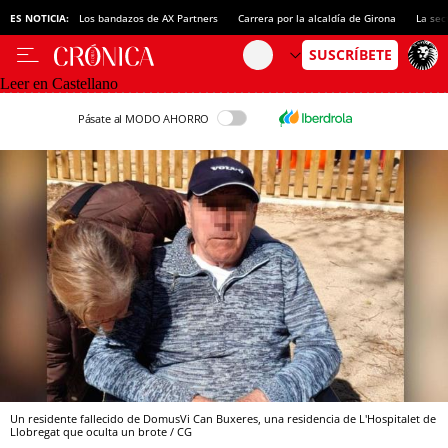
ES NOTICIA:
Los bandazos de AX Partners
Carrera por la alcaldía de Girona
La sec
Leer en Castellano
Pásate al MODO AHORRO
Un residente fallecido de DomusVi Can Buxeres, una residencia de L'Hospitalet de
Llobregat que oculta un brote / CG