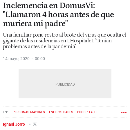
Inclemencia en DomusVi:
"Llamaron 4 horas antes de que
muriera mi padre"
Una familiar pone rostro al brote del virus que oculta el
gigante de las residencias en L'Hospitalet: "Tenían
problemas antes de la pandemia"
14 mayo, 2020
00:00
PERSONAS MAYORES
ENFERMEDADES
L'HOSPITALET
RESIDENCIAS
CORONAVIRUS
Ignasi Jorro