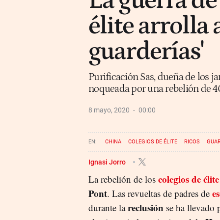
La guerra de 
élite arrolla 
guarderías'
Purificación Sas, dueña de los j
noqueada por una rebelión de 4
8 mayo, 2020
00:00
CHINA
COLEGIOS DE ÉLITE
RICOS
GUAR
Ignasi Jorro
colegios de élite
La rebelión de los
Pont
e
. Las revueltas de padres de
reclusión
durante la
se ha llevado p