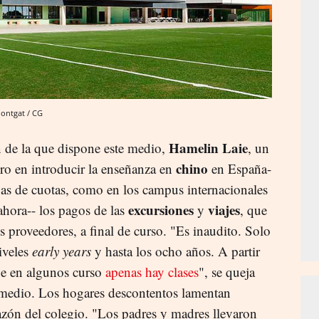
Montgat / CG
Hamelin Laie
n de la que dispone este medio,
, un
chino
ro en introducir la enseñanza en
en España-
ajas de cuotas, como en los campus internacionales
excursiones
viajes
 ahora-- los pagos de las
y
, que
 proveedores, a final de curso. "Es inaudito. Solo
iveles
early years
y hasta los ocho años. A partir
ue en algunos curso
apenas hay clases
", se queja
 medio. Los hogares descontentos lamentan
zón del colegio. "Los padres y madres llevaron