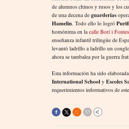
de alumnos chinos y rusos y los c
guarderías
de una decena de
opera
Hamelin
Purif
. Todo ello lo logró
homónima en la
calle Borí i Fontes
enseñanza infantil trilingüe de Espa
levantó ladrillo a ladrillo un cong
ahora se tambalea por la guerra fra
Esta información ha sido elaborada 
International School
Escoles S
y
requerimientos informativos de es