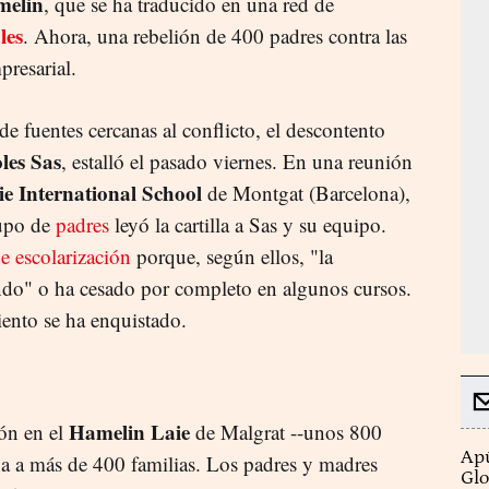
elin
, que se ha traducido en una red de
les
. Ahora, una rebelión de 400 padres contra las
presarial.
e fuentes cercanas al conflicto, el descontento
les Sas
, estalló el pasado viernes. En una reunión
e International School
de Montgat (Barcelona),
rupo de
padres
leyó la cartilla a Sas y su equipo.
e escolarización
porque, según ellos, "la
ndo" o ha cesado por completo en algunos cursos.
iento se ha enquistado.
Hamelin Laie
ión en el
de Malgrat --unos 800
Apú
a a más de 400 familias. Los padres y madres
Glo