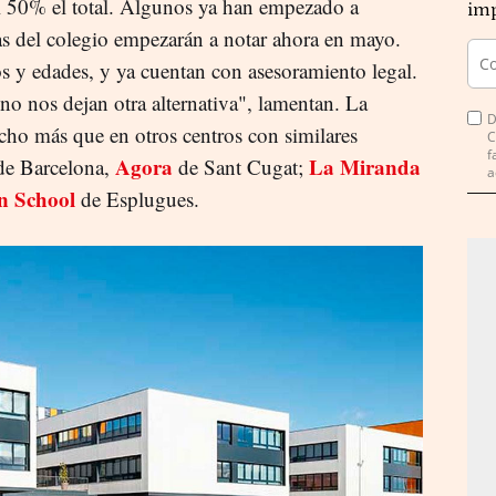
el 50% el total. Algunos ya han empezado a
imp
as del colegio empezarán a notar ahora en mayo.
s y edades, y ya cuentan con asesoramiento legal.
o nos dejan otra alternativa", lamentan. La
D
ho más que en otros centros con similares
C
f
Agora
La Miranda
e Barcelona,
de Sant Cugat;
a
n School
de Esplugues.