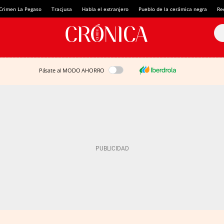
Crimen La Pegaso
Tracjusa
Habla el extranjero
Pueblo de la cerámica negra
Re
Pásate al MODO AHORRO