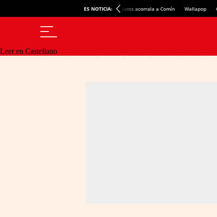
ES NOTICIA:
Junts acorrala a Comín
Wallapop
Leer en Castellano