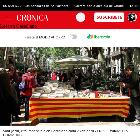
ES NOTICIA:
Los bandazos de AX Partners
Carrera por la alcaldía de Girona
La sec
Leer en Castellano
Pásate al MODO AHORRO
Sant Jordi, cita imperdible en Barcelona cada 23 de abril / ENRIC - WIKIMEDIA
COMMONS