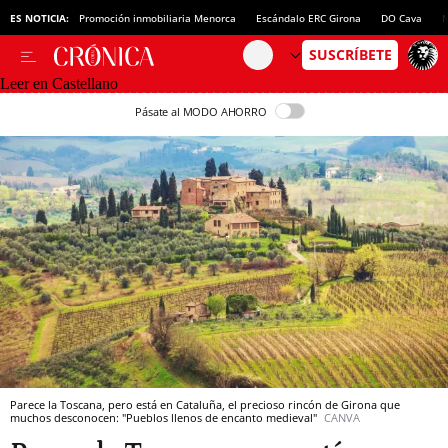
ES NOTICIA:
Promoción inmobiliaria Menorca
Escándalo ERC Girona
DO Cava
N
Leer en Castellano
Pásate al MODO AHORRO
Parece la Toscana, pero está en Cataluña, el precioso rincón de Girona que
muchos desconocen: "Pueblos llenos de encanto medieval"
CANVA