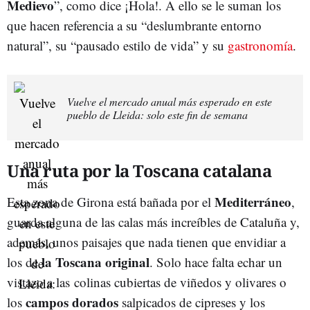
Medievo
”, como dice ¡Hola!. A ello se le suman los
que hacen referencia a su “deslumbrante entorno
natural”, su “pausado estilo de vida” y su
gastronomía
.
Vuelve el mercado anual más esperado en este
pueblo de Lleida: solo este fin de semana
Una ruta por la Toscana catalana
Mediterráneo
Esta zona de Girona está bañada por el
,
guarda alguna de las calas más increíbles de Cataluña y,
además, unos paisajes que nada tienen que envidiar a
la Toscana original
los de
. Solo hace falta echar un
vistazo a las colinas cubiertas de viñedos y olivares o
campos dorados
los
salpicados de cipreses y los