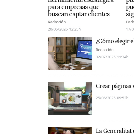
para empresas que
pu
buscan captar clientes
si
Redacción
Darí
20/05/2026
12:25h
17/0
¿Cómo elegir e
Redacción
02/07/2025
11:34h
Crear páginas 
25/06/2025
09:52h
La Generalitat 