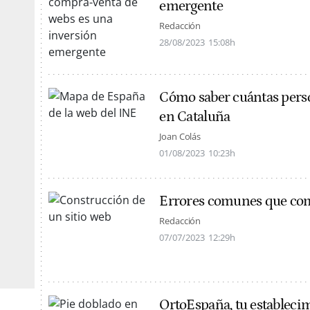
emergente
Redacción
28/08/2023
15:08h
Cómo saber cuántas perso
en Cataluña
Joan Colás
01/08/2023
10:23h
Errores comunes que come
Redacción
07/07/2023
12:29h
OrtoEspaña, tu estableci