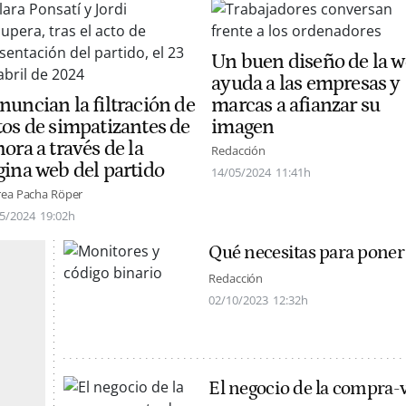
Un buen diseño de la 
ayuda a las empresas y
nuncian la filtración de
marcas a afianzar su
tos de simpatizantes de
imagen
ora a través de la
Redacción
gina web del partido
14/05/2024
11:41h
ea Pacha Röper
5/2024
19:02h
Qué necesitas para pone
Redacción
02/10/2023
12:32h
El negocio de la compra-