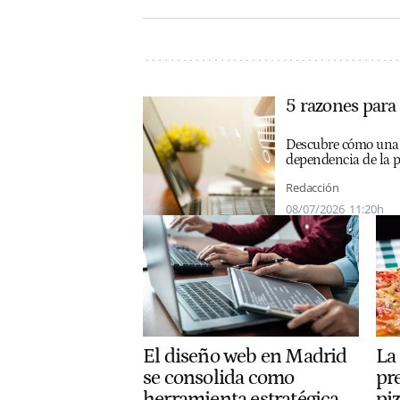
5 razones para
Descubre cómo una es
dependencia de la p
Redacción
08/07/2026
11:20h
El diseño web en Madrid
La
se consolida como
pr
herramienta estratégica
piz