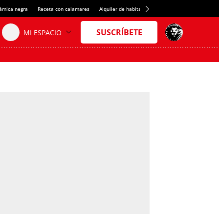
rámica negra
Receta con calamares
Alquiler de habitaciones en España
Crédito del