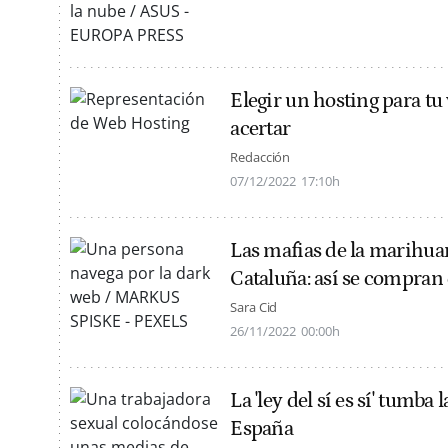
Elegir un hosting para tu 
acertar
Redacción
07/12/2022
17:10h
Las mafias de la marihua
Cataluña: así se compran e
Sara Cid
26/11/2022
00:00h
La 'ley del sí es sí' tumb
España