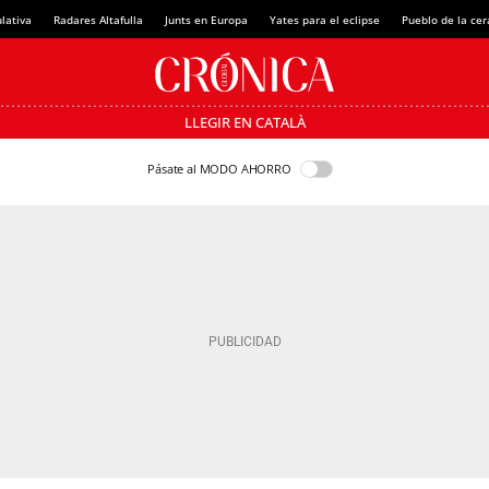
lativa
Radares Altafulla
Junts en Europa
Yates para el eclipse
Pueblo de la ce
LLEGIR EN CATALÀ
Pásate al MODO AHORRO