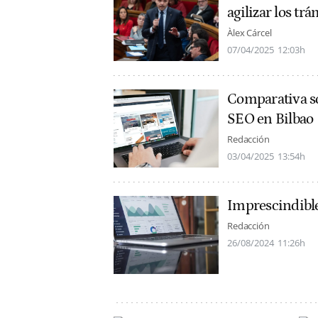
agilizar los trá
Àlex Cárcel
07/04/2025
12:03h
Comparativa s
SEO en Bilbao
Redacción
03/04/2025
13:54h
Imprescindibles
Redacción
26/08/2024
11:26h