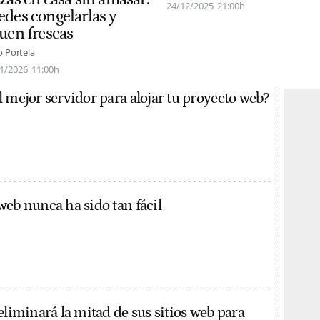
24/12/2025
21:00h
edes congelarlas y
guen frescas
o Portela
1/2026
11:00h
l mejor servidor para alojar tu proyecto web?
web nunca ha sido tan fácil
eliminará la mitad de sus sitios web para