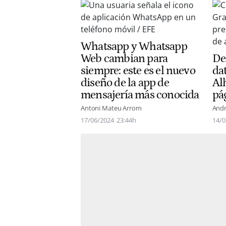
Whatsapp y Whatsapp
Web cambian para
De
siempre: este es el nuevo
da
diseño de la app de
Alh
mensajería más conocida
pá
Antoni Mateu Arrom
Andr
17/06/2024
23:44h
14/0