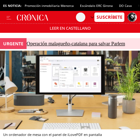
ES NOTICIA:
Promoción inmobiliaria Menorca
Escándalo ERC Girona
DO Cava
N
LEER EN CASTELLANO
Pásate al MODO AHORRO
URGENTE
Operación malagueño-catalana para salvar Parlem
Un ordenador de mesa con el panel de iLovePDF en pantalla