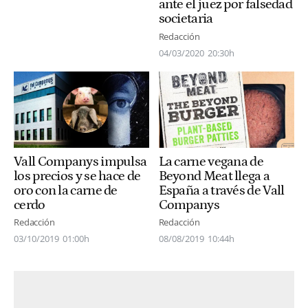
ante el juez por falsedad
societaria
Redacción
04/03/2020
20:30h
Vall Companys impulsa
La carne vegana de
los precios y se hace de
Beyond Meat llega a
oro con la carne de
España a través de Vall
cerdo
Companys
Redacción
Redacción
03/10/2019
01:00h
08/08/2019
10:44h