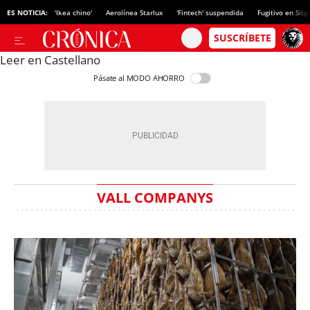
ES NOTICIA:
'Ikea chino'
Aerolínea Starlux
'Fintech' suspendida
Fugitivo en Sitg
Leer en Castellano
Pásate al MODO AHORRO
VALL COMPANYS