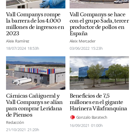
Vall Companys rompe
Vall Companys se hace
la barrera de los 4.000
con el grupo Sada, tercer
millones de ingresos en
productor de pollos en
2023
España
Aleix Ramírez
Aleix Mercader
18/07/2024
18:53h
03/06/2022
15:23h
Cárnicas Cañigueral y
Beneficios de 7,5
Vall Companys se alían
millones en el gigante
para comprar Leridana
Harinera Vilafranquina
de Piensos
Gonzalo Baratech
Redacción
16/09/2021
01:00h
21/10/2021
21:20h