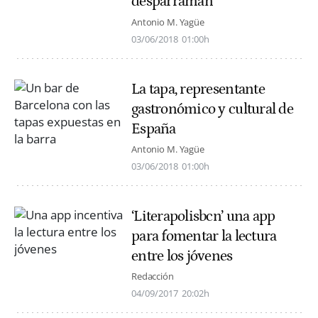
desparraman
Antonio M. Yagüe
03/06/2018
01:00h
La tapa, representante
gastronómico y cultural de
España
Antonio M. Yagüe
03/06/2018
01:00h
‘Literapolisbcn’ una app
para fomentar la lectura
entre los jóvenes
Redacción
04/09/2017
20:02h