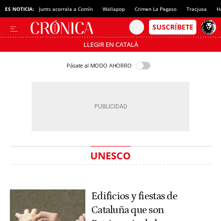
ES NOTICIA:
Junts acorrala a Comín
Wallapop
Crimen La Pegaso
Tracjusa
H
LLEGIR EN CATALÀ
Pásate al MODO AHORRO
UNESCO
Edificios y fiestas de
Cataluña que son