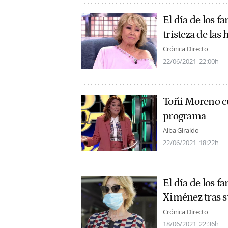
El día de los f
tristeza de la
Crónica Directo
22/06/2021
22:00h
Toñi Moreno c
programa
Alba Giraldo
22/06/2021
18:22h
El día de los f
Ximénez tras s
Crónica Directo
18/06/2021
22:36h