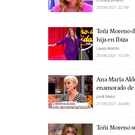
Crónica Directo
25/08/2021
22:16h
Toñi Moreno di
hija en Ibiza
Laura Martín
25/08/2021
13:33h
Ana María Aldó
enamorado de 
Jordi Nieto
21/08/2021
20:48h
Toñi Moreno su