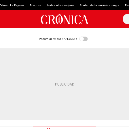
Crimen La Pegaso
Tracjusa
Habla el extranjero
Pueblo de la cerámica negra
Re
Pásate al MODO AHORRO