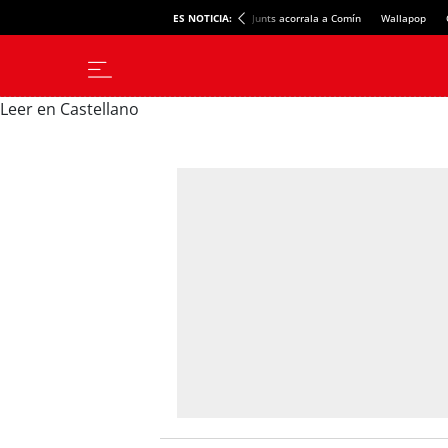
ES NOTICIA:
Junts acorrala a Comín
Wallapop
Leer en Castellano