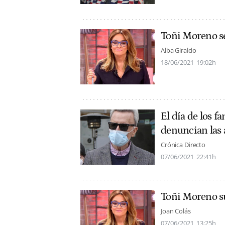
Toñi Moreno se
Alba Giraldo
18/06/2021
19:02h
El día de los 
denuncian las 
Crónica Directo
07/06/2021
22:41h
Toñi Moreno su
Joan Colás
07/06/2021
13:25h