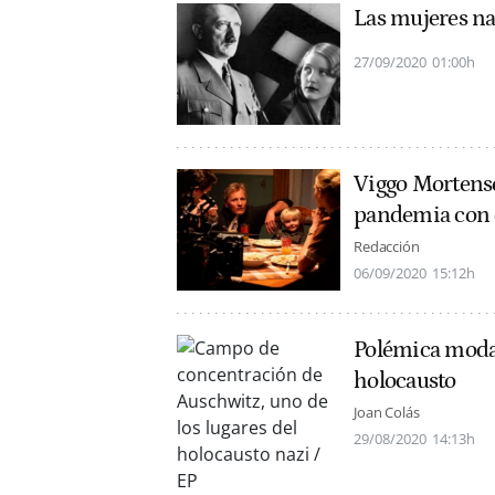
Las mujeres na
27/09/2020
01:00h
Viggo Mortense
pandemia con 
Redacción
06/09/2020
15:12h
Polémica moda 
holocausto
Joan Colás
29/08/2020
14:13h