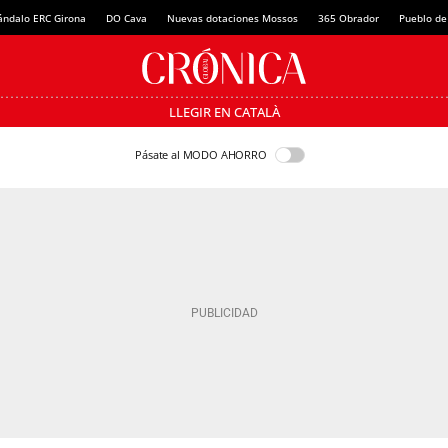
ándalo ERC Girona
DO Cava
Nuevas dotaciones Mossos
365 Obrador
Pueblo de
LLEGIR EN CATALÀ
Pásate al MODO AHORRO