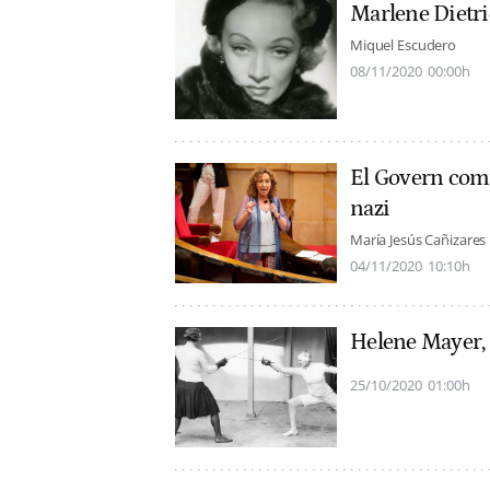
Marlene Dietric
Miquel Escudero
08/11/2020
00:00h
El Govern comp
nazi
María Jesús Cañizares
04/11/2020
10:10h
Helene Mayer, l
25/10/2020
01:00h