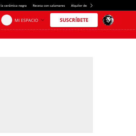
 la cerámica negra
Receta con calamares
Alquiler de habitaciones en España
Créd