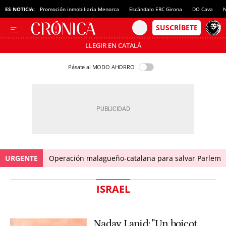
ES NOTICIA:
Promoción inmobiliaria Menorca
Escándalo ERC Girona
DO Cava
N
LLEGIR EN CATALÀ
Pásate al MODO AHORRO
URGENTE
Operación malagueño-catalana para salvar Parlem
ISRAEL
Nadav Lapid: "Un boicot