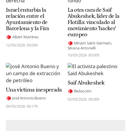
Israel enturbia la
La otra cara de Saif
relación entre el
Abukeshek, líder de la
Ayuntamiento de
Flotilla: vinculado al
Barcelona y la Fira
movimiento 'hacker'
europeo
Albert Martínez
Miriam Saint-Germain
12/05/2026
00:00h
Silvana Antonelli
10/05/2026
00:00h
Saif Abukeshek
Una víctima inesperada
Redacción
José Antonio Bueno
02/05/2026
00:00h
09/05/2026
00:17h