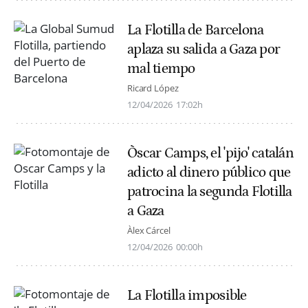
La Flotilla de Barcelona
aplaza su salida a Gaza por
mal tiempo
Ricard López
12/04/2026
17:02h
Òscar Camps, el 'pijo' catalán
adicto al dinero público que
patrocina la segunda Flotilla
a Gaza
Àlex Cárcel
12/04/2026
00:00h
La Flotilla imposible