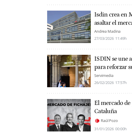
Isdin crea en 
asaltar el merc
Andrea Madina
27/03/2026
11:49h
ISDIN se une 
para reforzar 
Servimedia
26/02/2026
17:57h
El mercado de 
Cataluña
Raúl Pozo
31/01/2026
00:00h