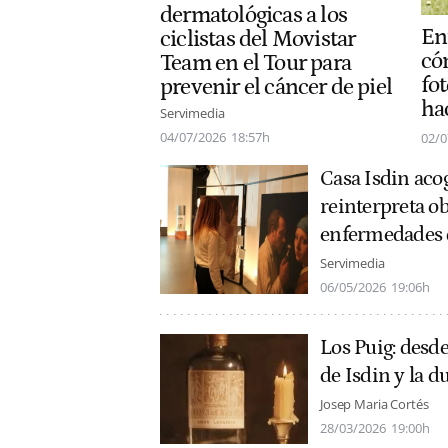
dermatológicas a los
Ent
ciclistas del Movistar
cóm
Team en el Tour para
fot
prevenir el cáncer de piel
ha
Servimedia
04/07/2026
18:57h
02/0
Casa Isdin aco
reinterpreta ob
enfermedades 
Servimedia
06/05/2026
19:06h
Los Puig: desde
de Isdin y la d
Josep Maria Cortés
28/03/2026
19:00h