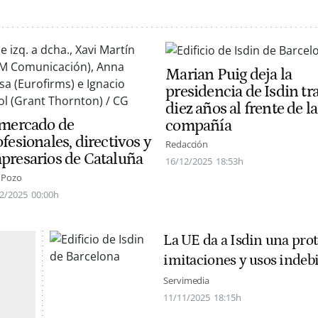
Marian Puig deja la
presidencia de Isdin tr
diez años al frente de la
 mercado de
compañía
fesionales, directivos y
Redacción
presarios de Cataluña
16/12/2025
18:53h
 Pozo
2/2025
00:00h
La UE da a Isdin una prot
imitaciones y usos indeb
Servimedia
11/11/2025
18:15h