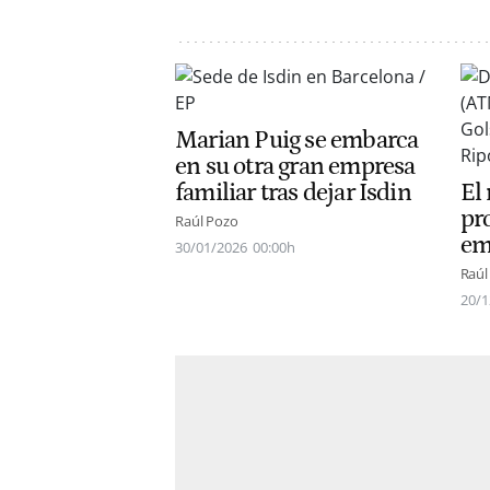
Marian Puig se embarca
en su otra gran empresa
familiar tras dejar Isdin
El
pro
Raúl Pozo
em
30/01/2026
00:00h
Raúl
20/1