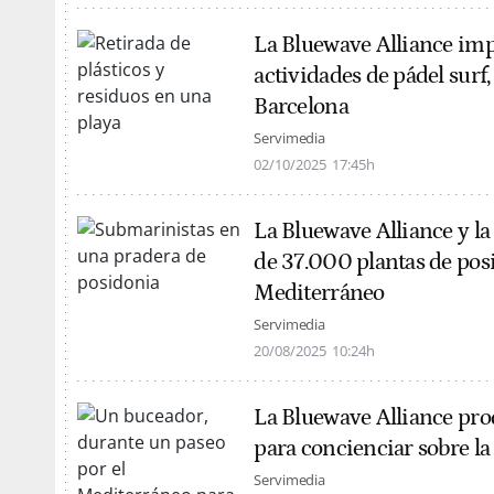
La Bluewave Alliance impu
actividades de pádel surf,
Barcelona
Servimedia
02/10/2025
17:45h
La Bluewave Alliance y l
de 37.000 plantas de posi
Mediterráneo
Servimedia
20/08/2025
10:24h
La Bluewave Alliance pr
para concienciar sobre l
Servimedia