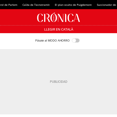
rol de Parlem
Caída de Tecnotramit
El plan oculto de Puigdemont
Succionador de c
LLEGIR EN CATALÀ
Pásate al MODO AHORRO