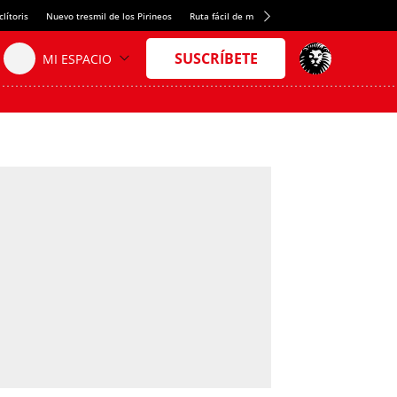
lítoris
Nuevo tresmil de los Pirineos
Ruta fácil de montaña
El arroz más meloso