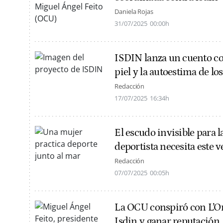
Daniela Rojas
31/07/2025
00:00h
ISDIN lanza un cuento co
piel y la autoestima de l
Redacción
17/07/2025
16:34h
El escudo invisible para l
deportista necesita este 
Redacción
07/07/2025
00:05h
La OCU conspiró con L’Or
Isdin y ganar reputación