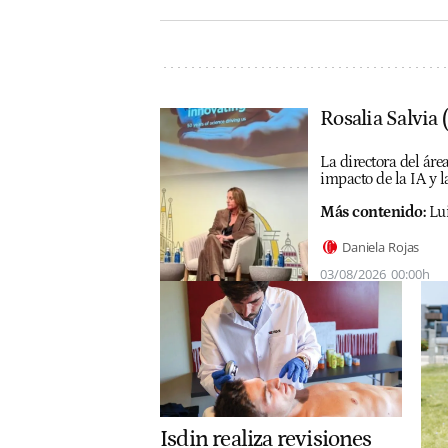
Rosalia Salvia 
La directora del ár
impacto de la IA y 
Más contenido:
Lui
Daniela Rojas
03/08/2026
00:00h
Isdin realiza revisiones