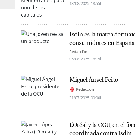
13/08/2025
18:55h
Isdin es la marca dermat
consumidores en España
Redacción
05/08/2025
16:15h
Miguel Ángel Feito
Redacción
31/07/2025
00:00h
L'Oréal y la OCU, en el f
coordinada contra Isdin