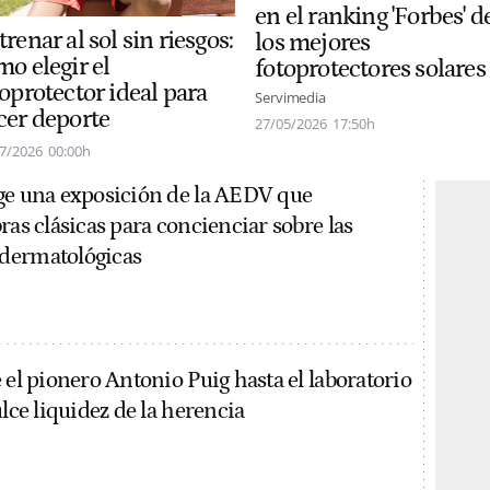
en el ranking 'Forbes' d
renar al sol sin riesgos:
los mejores
o elegir el
fotoprotectores solares
oprotector ideal para
Servimedia
cer deporte
27/05/2026
17:50h
7/2026
00:00h
ge una exposición de la AEDV que
ras clásicas para concienciar sobre las
dermatológicas
 el pionero Antonio Puig hasta el laboratorio
ulce liquidez de la herencia