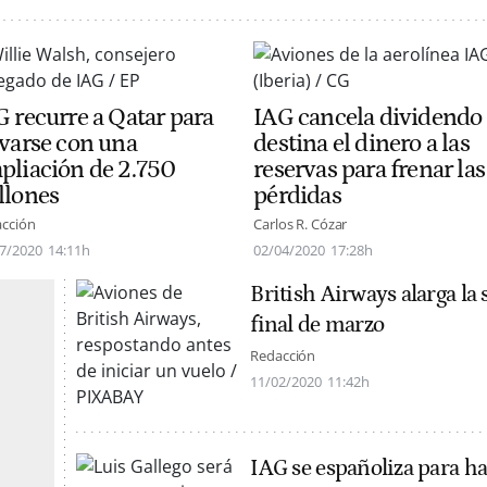
G recurre a Qatar para
IAG cancela dividendo
lvarse con una
destina el dinero a las
pliación de 2.750
reservas para frenar las
llones
pérdidas
cción
Carlos R. Cózar
7/2020
14:11h
02/04/2020
17:28h
British Airways alarga la
final de marzo
Redacción
11/02/2020
11:42h
IAG se españoliza para ha