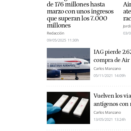
de 176 millones hasta
Ai
marzo con unos ingresos
ate
que superan los 7.000
ra
millones
Jord
Redacción
03/0
09/05/2025
11:30h
IAG pierde 2.62
compra de Air
Carlos Manzano
05/11/2021
14:09h
Vuelven los via
antígenos con 
Carlos Manzano
13/05/2021
13:24h