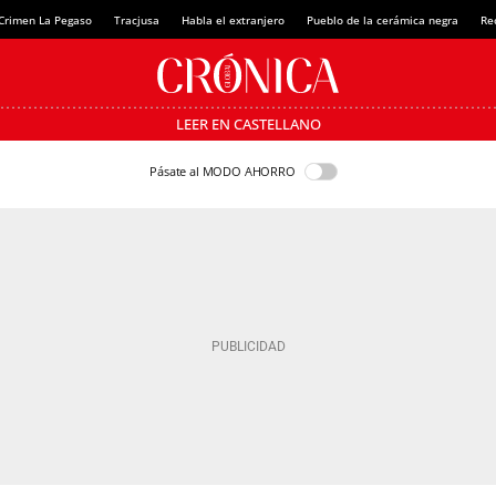
Crimen La Pegaso
Tracjusa
Habla el extranjero
Pueblo de la cerámica negra
Re
LEER EN CASTELLANO
Pásate al MODO AHORRO