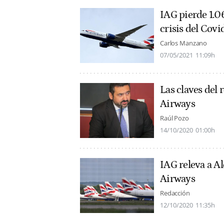
IAG pierde 1.0
crisis del Covi
Carlos Manzano
07/05/2021
11:09h
Las claves del 
Airways
Raúl Pozo
14/10/2020
01:00h
IAG releva a A
Airways
Redacción
12/10/2020
11:35h