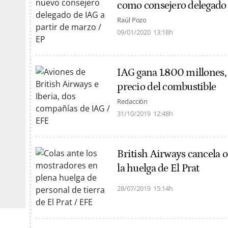
como consejero delegado
Raúl Pozo
09/01/2020
13:18h
IAG gana 1.800 millones,
precio del combustible
Redacción
31/10/2019
12:48h
British Airways cancela o
la huelga de El Prat
28/07/2019
15:14h