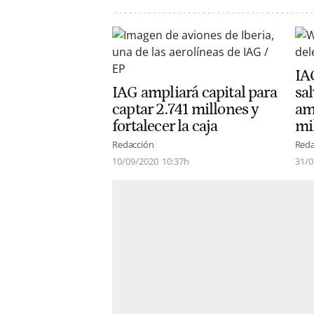
IA
IAG ampliará capital para
sa
captar 2.741 millones y
am
fortalecer la caja
mi
Redacción
Reda
10/09/2020
10:37h
31/0