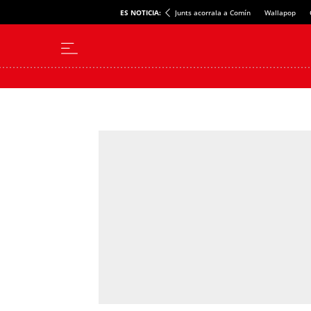
ES NOTICIA:
Junts acorrala a Comín
Wallapop