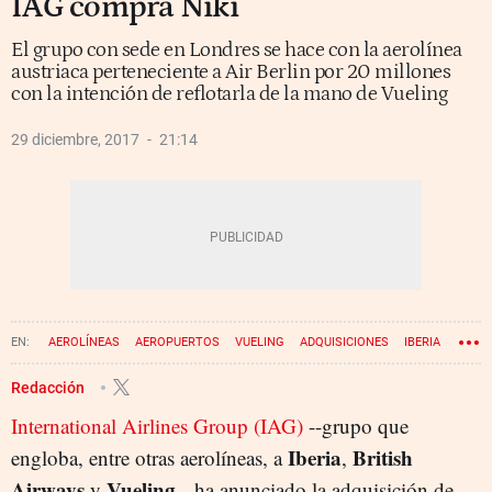
IAG compra Niki
El grupo con sede en Londres se hace con la aerolínea
austriaca perteneciente a Air Berlin por 20 millones
con la intención de reflotarla de la mano de Vueling
29 diciembre, 2017
21:14
AEROLÍNEAS
AEROPUERTOS
VUELING
ADQUISICIONES
IBERIA
BRITISH AIRWAYS
IAG
Redacción
International Airlines Group (IAG)
--grupo que
Iberia
British
engloba, entre otras aerolíneas, a
,
Airways
Vueling
y
-- ha anunciado la adquisición de