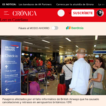
ES NOTICIA:
Los bandazos de AX Partners
Carrera por la alcaldía de Girona
La sec
Leer en Castellano
Pásate al MODO AHORRO
Pasajeros afectados por el fallo informático de British Airways que ha causado
cancelaciones y retrasos en aeropuertos británicos / EFE