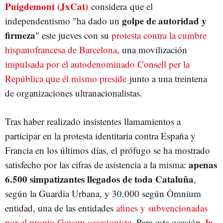
Puigdemont (JxCat)
considera que el
JUNTS PER CATALUNYA
LAURA BORRÀS
CONSELL PER LA REPÚBLICA
golpe de autoridad y
independentismo "ha dado un
firmeza
" este jueves con su
protesta contra la cumbre
hispanofrancesa de Barcelona
, una movilización
impulsada por el autodenominado Consell per la
República que él mismo preside
junto a una treintena
de organizaciones ultranacionalistas.
Tras haber realizado insistentes llamamientos a
participar en la protesta identitaria contra España y
Francia en los últimos días, el prófugo se ha mostrado
apenas
satisfecho por las cifras de asistencia a la misma:
6.500 simpatizantes llegados de toda Cataluña
,
según la Guardia Urbana, y 30.000 según Òmnium
entidad, una de las entidades
afines y subvencionadas
la
por el propio Govern secesionista
. Para esta ocasión,