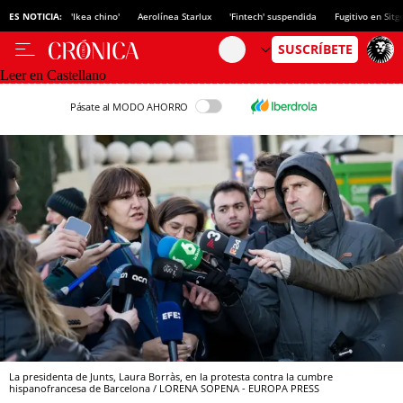
ES NOTICIA:
'Ikea chino'
Aerolínea Starlux
'Fintech' suspendida
Fugitivo en Sitg
Leer en Castellano
Pásate al MODO AHORRO
La presidenta de Junts, Laura Borràs, en la protesta contra la cumbre
hispanofrancesa de Barcelona / LORENA SOPENA - EUROPA PRESS