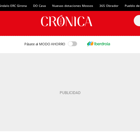
ándalo ERC Girona
DO Cava
Nuevas dotaciones Mossos
365 Obrador
Pueblo de
Pásate al MODO AHORRO