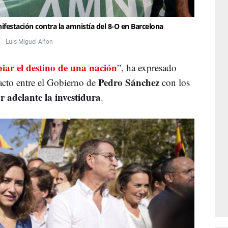
festación contra la amnistía del 8-O en Barcelona
Luis Miguel Añon
iar el destino de una nación
”, ha expresado
Pedro Sánchez
acto entre el Gobierno de
con los
r adelante la investidura
.