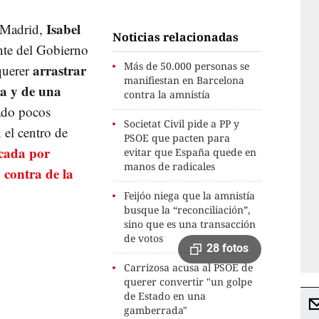
Isabel
 Madrid,
Noticias relacionadas
ente del Gobierno
Más de 50.000 personas se
arrastrar
querer
manifiestan en Barcelona
da y de una
contra la amnistía
tado pocos
Societat Civil pide a PP y
 el centro de
PSOE que pacten para
ocada por
evitar que España quede en
manos de radicales
 contra de la
Feijóo niega que la amnistía
busque la “reconciliación”,
sino que es una transacción
de votos
28 fotos
Carrizosa acusa al PSOE de
querer convertir "un golpe
de Estado en una
gamberrada"