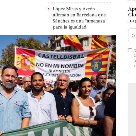
López Miras y Azcón
Apú
afirman en Barcelona que
Glo
imp
Sánchez es una "amenaza"
para la igualdad
D
C
f
a