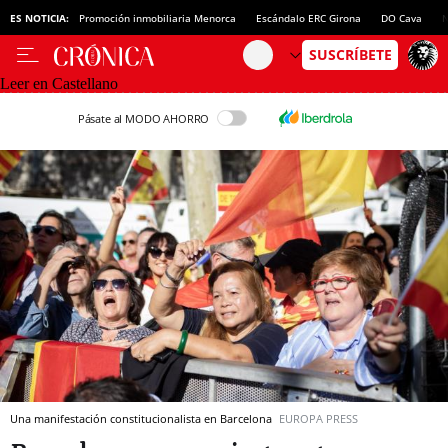
ES NOTICIA:
Promoción inmobiliaria Menorca
Escándalo ERC Girona
DO Cava
N
Leer en Castellano
Pásate al MODO AHORRO
Una manifestación constitucionalista en Barcelona
EUROPA PRESS