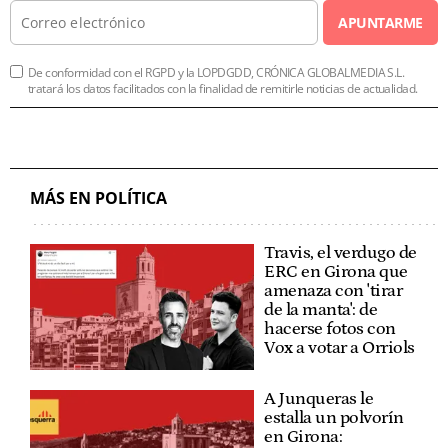
APUNTARME
De conformidad con el RGPD y la LOPDGDD, CRÓNICA GLOBALMEDIA S.L.
tratará los datos facilitados con la finalidad de remitirle noticias de actualidad.
MÁS EN POLÍTICA
Travis, el verdugo de
ERC en Girona que
amenaza con 'tirar
de la manta': de
hacerse fotos con
Vox a votar a Orriols
A Junqueras le
estalla un polvorín
en Girona: