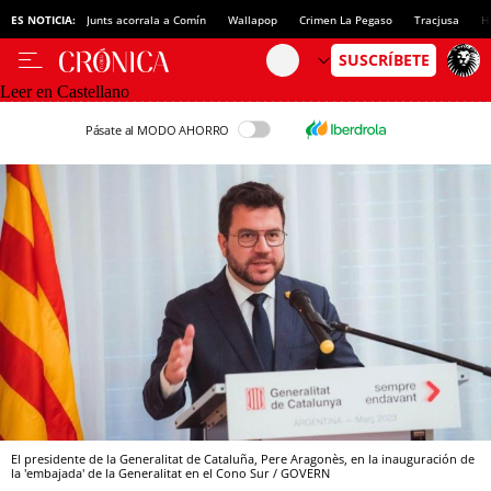
ES NOTICIA:
Junts acorrala a Comín
Wallapop
Crimen La Pegaso
Tracjusa
H
Leer en Castellano
Pásate al MODO AHORRO
El presidente de la Generalitat de Cataluña, Pere Aragonès, en la inauguración de
la 'embajada' de la Generalitat en el Cono Sur / GOVERN