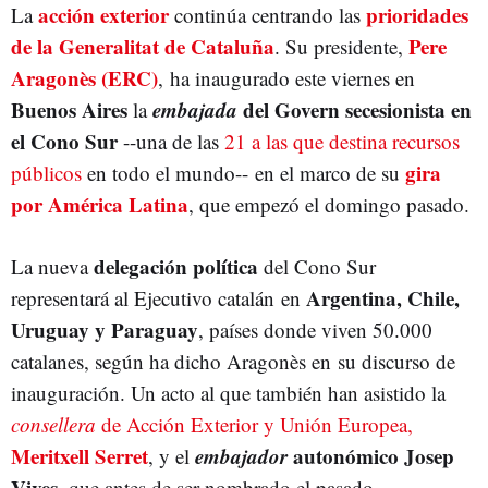
acción exterior
prioridades
La
continúa centrando las
PERE ARAGONÈS
DEPARTAMENTO DE ACCIÓN EXTERIOR
de la Generalitat de Cataluña
Pere
. Su presidente,
Aragonès (ERC)
, ha inaugurado este viernes en
Buenos Aires
embajada
del Govern secesionista en
la
el Cono Sur
--una de las
21 a las que destina recursos
gira
públicos
en todo el mundo-- en el marco de su
por América Latina
, que empezó el domingo pasado.
delegación política
La nueva
del Cono Sur
Argentina, Chile,
representará al Ejecutivo catalán en
Uruguay y Paraguay
, países donde viven 50.000
catalanes, según ha dicho Aragonès en su discurso de
inauguración. Un acto al que también han asistido la
consellera
de Acción Exterior y Unión Europea,
Meritxell Serret
embajador
autonómico Josep
, y el
Vives
, que antes de ser nombrado el pasado