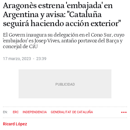
Aragonès estrena 'embajada' en
Argentina y avisa: "Cataluña
seguirá haciendo acción exterior"
El Govern inaugura su delegación en el Cono Sur, cuyo
'embajador' es Josep Vives, antaño portavoz del Barça y
concejal de CiU
17 marzo, 2023
23:39
ERC
INDEPENDENCIA
GENERALITAT DE CATALUÑA
NACIONALISMO
PROCÉS
GOVERN
ARGENTINA
MERITXELL SERRET
Ricard López