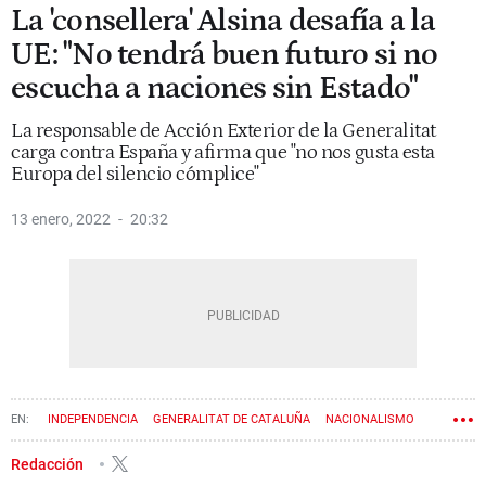
La 'consellera' Alsina desafía a la
UE: "No tendrá buen futuro si no
escucha a naciones sin Estado"
La responsable de Acción Exterior de la Generalitat
carga contra España y afirma que "no nos gusta esta
Europa del silencio cómplice"
13 enero, 2022
20:32
INDEPENDENCIA
GENERALITAT DE CATALUÑA
NACIONALISMO
PROCÉS
DEPARTAMENTO DE ACCIÓN EXTERIOR
VICTÒRIA ALSINA
Redacción