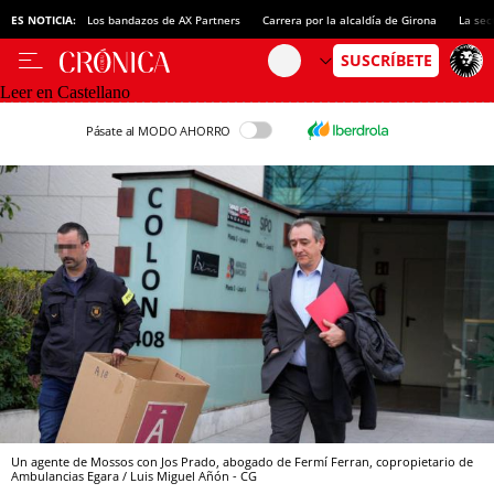
ES NOTICIA:
Los bandazos de AX Partners
Carrera por la alcaldía de Girona
La sec
Leer en Castellano
Pásate al MODO AHORRO
Un agente de Mossos con Jos Prado, abogado de Fermí Ferran, copropietario de
Ambulancias Egara / Luis Miguel Añón - CG