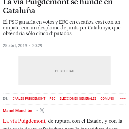
La vía Puigdemont se hunde en
Cataluña
El PSC ganaría en votos y ERC en escaños, casi con un
empate, con un desplome de Junts per Catalunya, que
obtendría sólo cinco diputados
28 abril, 2019
20:29
CARLES PUIGDEMONT
PSC
ELECCIONES GENERALES
COMUNS
JUNTS PER CATALUNYA
28A
CAYETANA ÁLVAREZ DE TOLEDO
Manel Manchón
La vía Puigdemont,
de ruptura con el Estado, y con la
exigencia de un referéndum para la investidura de un