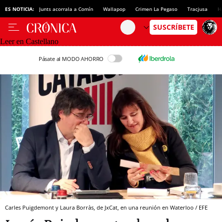
ES NOTICIA:
Junts acorrala a Comín
Wallapop
Crimen La Pegaso
Tracjusa
H
Leer en Castellano
Pásate al MODO AHORRO
Carles Puigdemont y Laura Borràs, de JxCat, en una reunión en Waterloo / EFE