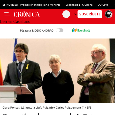
ES NOTICIA:
Promoción inmobiliaria Menorca
Escándalo ERC Girona
DO Cava
N
Leer en Castellano
Pásate al MODO AHORRO
Clara Ponsatí (c), junto a Lluís Puig (d) y Carles Puigdemont (i) / EFE