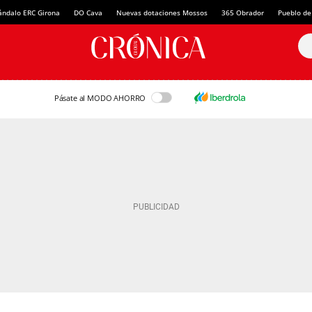
ándalo ERC Girona
DO Cava
Nuevas dotaciones Mossos
365 Obrador
Pueblo de
Pásate al MODO AHORRO