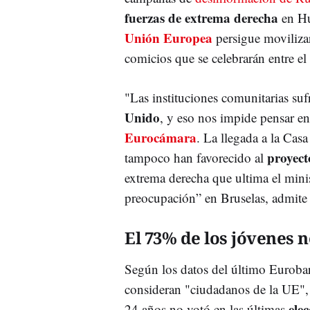
fuerzas de extrema derecha
en Hun
Unión Europea
persigue movilizar
comicios que se celebrarán entre el
"Las instituciones comunitarias suf
Unido
, y eso nos impide pensar en
Eurocámara
. La llegada a la Cas
proyect
tampoco han favorecido al
extrema derecha que ultima el minist
preocupación” en Bruselas, admite 
El 73% de los jóvenes 
Según los datos del último Euroba
consideran "ciudadanos de la UE",
ele
24 años no votó en las últimas