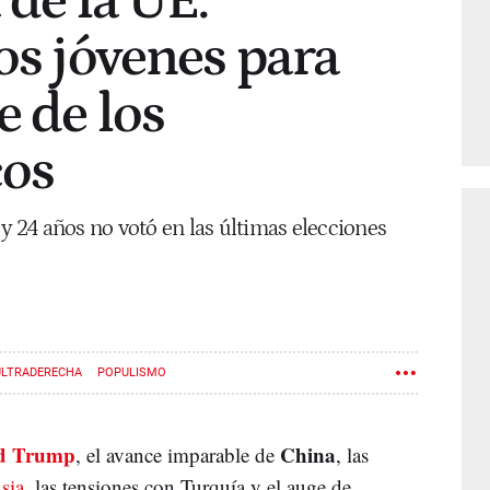
 de la UE:
los jóvenes para
e de los
cos
 y 24 años no votó en las últimas elecciones
ULTRADERECHA
POPULISMO
d Trump
China
, el avance imparable de
, las
sia
, las tensiones con Turquía y el auge de