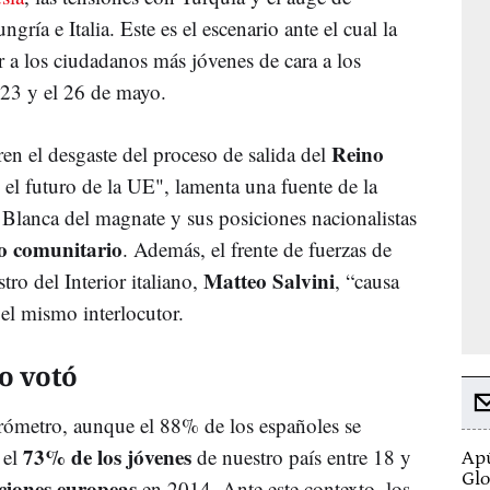
gría e Italia. Este es el escenario ante el cual la
 a los ciudadanos más jóvenes de cara a los
 23 y el 26 de mayo.
Reino
ren el desgaste del proceso de salida del
 el futuro de la UE", lamenta una fuente de la
a Blanca del magnate y sus posiciones nacionalistas
o comunitario
. Además, el frente de fuerzas de
Matteo Salvini
ro del Interior italiano,
, “causa
el mismo interlocutor.
no votó
rómetro, aunque el 88% de los españoles se
73% de los jóvenes
 el
de nuestro país entre 18 y
Apú
Glo
cciones europeas
en 2014. Ante este contexto, los