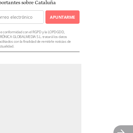
ortantes sobre Cataluña
APUNTARME
e conformidad con el RGPD y la LOPDGDD,
RÓNICA GLOBALMEDIA S.L. tratará los datos
acilitados con la finalidad de remitirle noticias de
ctualidad.