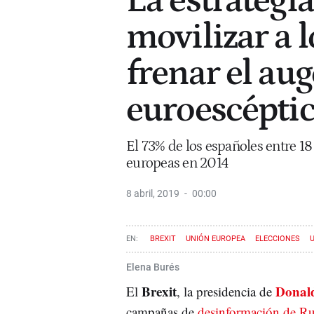
La estrategia
movilizar a 
frenar el aug
euroescépti
El 73% de los españoles entre 18
europeas en 2014
8 abril, 2019
00:00
BREXIT
UNIÓN EUROPEA
ELECCIONES
Elena Burés
Brexit
Donal
El
, la presidencia de
campañas de
desinformación de Ru