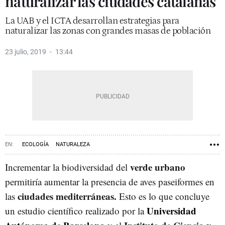
naturalizar las ciudades catalanas
La UAB y el ICTA desarrollan estrategias para
naturalizar las zonas con grandes masas de población
23 julio, 2019
13:44
ECOLOGÍA
NATURALEZA
UNIVERSIDAD AUTÓNOMA DE BARCELONA (UAB)
verde urbano
Incrementar la biodiversidad del
permitiría aumentar la presencia de aves paseiformes en
ciudades mediterráneas.
las
Esto es lo que concluye
Universidad
un estudio científico realizado por la