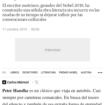
El escritor austriaco, ganador del Nobel 2019, ha
construido una sólida obra literaria sin incurrir en las
modas de su tiempo ni dejarse influir por las
convenciones culturales
11 octubre, 2019
00:00
LIBROS
ESCRITORES
LITERATURA
PREMIO NOBEL
AUSTRIA
POLONIA
SUECIA
Carlos Mármol
Peter Handke
es un
clásico
que viaja en autobús. Casi
siempre por carreteras comarcales. En busca del tesoro
del silencio y también de esa extraña forma de eternidad