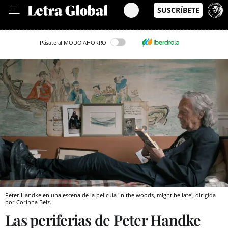
Leer en Castellano
Pásate al MODO AHORRO
Peter Handke en una escena de la película 'In the woods, might be late', dirigida
por Corinna Belz.
Las periferias de Peter Handke