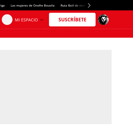
riga
Las mujeres de Onofre Bouvila
Ruta fácil de montaña
Nuevo tresmil de los Pir