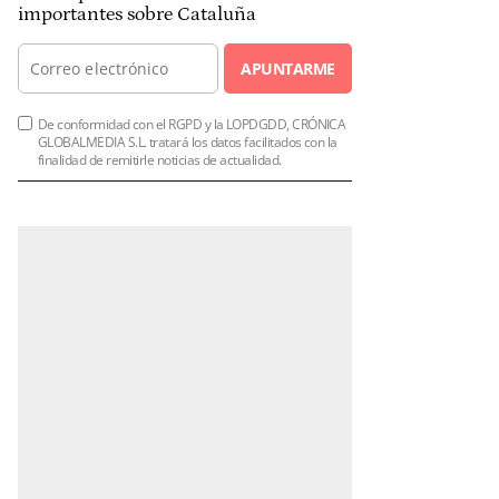
importantes sobre Cataluña
APUNTARME
De conformidad con el RGPD y la LOPDGDD, CRÓNICA
GLOBALMEDIA S.L. tratará los datos facilitados con la
finalidad de remitirle noticias de actualidad.