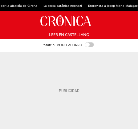
 por la alcaldía de Girona
La secta satánica neonazi
Entrevista a Josep Maria Malagar
LEER EN CASTELLANO
Pásate al MODO AHORRO