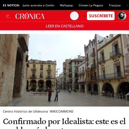
ES NOTICIA:
Junts acorrala a Comín
Wallapop
Crimen La Pegaso
Tracjusa
H
LEER EN CASTELLANO
Pásate al MODO AHORRO
Centro histórico de Ulldecona
WIKICOMMONS
Confirmado por Idealista: este es el