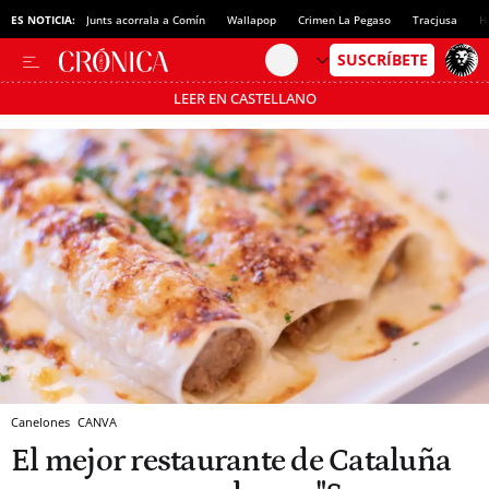
ES NOTICIA:
Junts acorrala a Comín
Wallapop
Crimen La Pegaso
Tracjusa
H
LEER EN CASTELLANO
Pásate al MODO AHORRO
Canelones
CANVA
El mejor restaurante de Cataluña