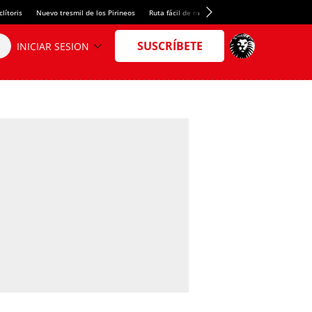
lítoris
Nuevo tresmil de los Pirineos
Ruta fácil de montaña
El arroz más meloso