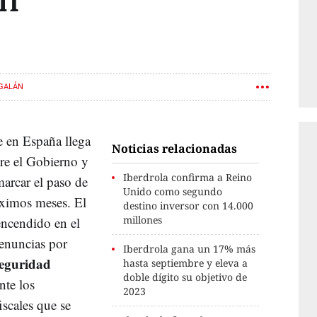
án
 GALÁN
se en España llega
Noticias relacionadas
tre el Gobierno y
Iberdrola confirma a Reino
arcar el paso de
Unido como segundo
ximos meses. El
destino inversor con 14.000
millones
encendido en el
enuncias por
Iberdrola gana un 17% más
eguridad
hasta septiembre y eleva a
doble dígito su objetivo de
nte los
2023
scales que se