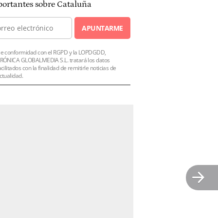
ortantes sobre Cataluña
APUNTARME
e conformidad con el RGPD y la LOPDGDD,
RÓNICA GLOBALMEDIA S.L. tratará los datos
acilitados con la finalidad de remitirle noticias de
ctualidad.