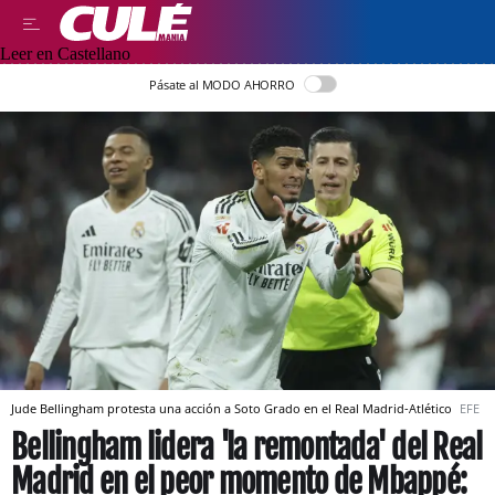
Leer en Castellano
Pásate al MODO AHORRO
Jude Bellingham protesta una acción a Soto Grado en el Real Madrid-Atlético
EFE
Bellingham lidera 'la remontada' del Real
Madrid en el peor momento de Mbappé: