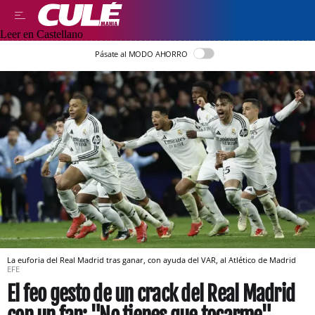
Leer en Castellano
Pásate al MODO AHORRO
La euforia del Real Madrid tras ganar, con ayuda del VAR, al Atlético de Madrid
EFE
El feo gesto de un crack del Real Madrid