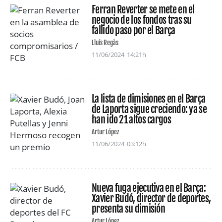
Ferran Reverter se mete en el
negocio de los fondos tras su
fallido paso por el Barça
Lluís Regàs
11/06/2024
14:21h
La lista de dimisiones en el Barça
de Laporta sigue creciendo: ya se
han ido 21 altos cargos
Artur López
11/06/2024
03:12h
Nueva fuga ejecutiva en el Barça:
Xavier Budó, director de deportes,
presenta su dimisión
Artur López