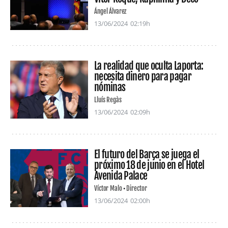
Ángel Álvarez
13/06/2024
02:19h
La realidad que oculta Laporta:
necesita dinero para pagar
nóminas
Lluís Regàs
13/06/2024
02:09h
El futuro del Barça se juega el
próximo 18 de junio en el Hotel
Avenida Palace
Víctor Malo
Director
13/06/2024
02:00h