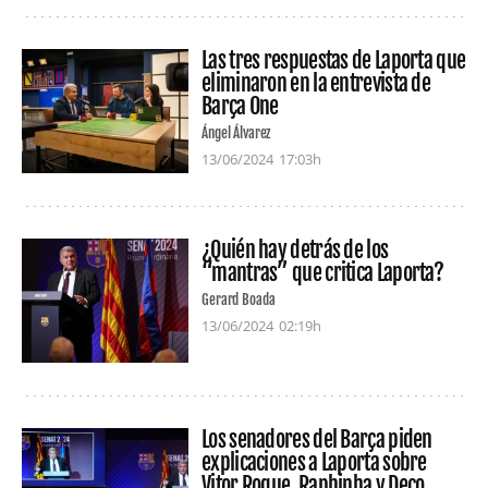
Las tres respuestas de Laporta que
eliminaron en la entrevista de
Barça One
Ángel Álvarez
13/06/2024
17:03h
¿Quién hay detrás de los
“mantras” que critica Laporta?
Gerard Boada
13/06/2024
02:19h
Los senadores del Barça piden
explicaciones a Laporta sobre
Vitor Roque, Raphinha y Deco