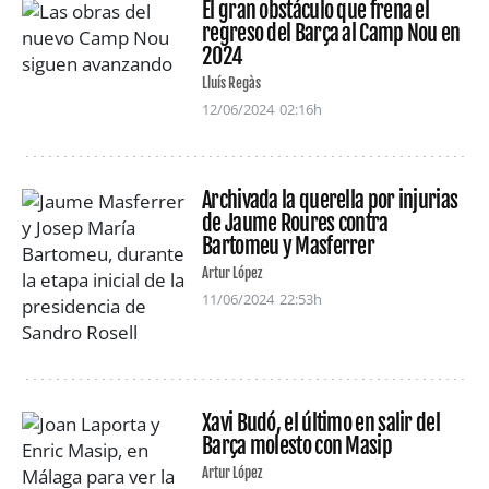
El gran obstáculo que frena el
regreso del Barça al Camp Nou en
2024
Lluís Regàs
12/06/2024
02:16h
Archivada la querella por injurias
de Jaume Roures contra
Bartomeu y Masferrer
Artur López
11/06/2024
22:53h
Xavi Budó, el último en salir del
Barça molesto con Masip
Artur López