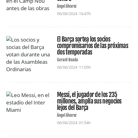
Ángel Álvarez
06/06/2024
16:47h
El Barça sortea los socios
compromisarios de las próximas
dos temporadas
Gerard Boada
06/06/2024
11:05h
Messi, el jugador de los 235
millones, amplía sus negocios
lejos del Barça
Ángel Álvarez
06/06/2024
01:54h