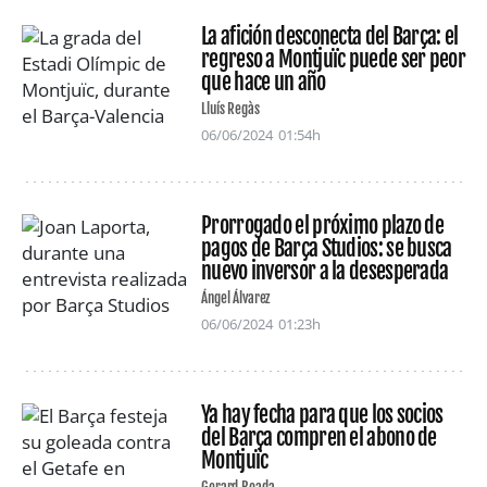
La afición desconecta del Barça: el
regreso a Montjuïc puede ser peor
que hace un año
Lluís Regàs
06/06/2024
01:54h
Prorrogado el próximo plazo de
pagos de Barça Studios: se busca
nuevo inversor a la desesperada
Ángel Álvarez
06/06/2024
01:23h
Ya hay fecha para que los socios
del Barça compren el abono de
Montjuïc