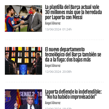
La plantilla del Barça actual vale
30 millones más que la heredada
por Laporta con Messi
Ángel Álvarez
13/06/2024
01:24h
El nuevo departamento
tecnológico del Barça también se
da a la fuga: dos bajas más
Ángel Álvarez
12/06/2024
20:08h
Laporta defiende lo indefendible:
"No ha habido improvisación"
Ángel Álvarez
12/06/2024
18:43h