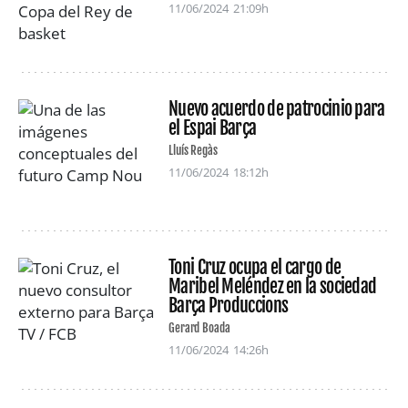
11/06/2024
21:09h
Nuevo acuerdo de patrocinio para
el Espai Barça
Lluís Regàs
11/06/2024
18:12h
Toni Cruz ocupa el cargo de
Maribel Meléndez en la sociedad
Barça Produccions
Gerard Boada
11/06/2024
14:26h