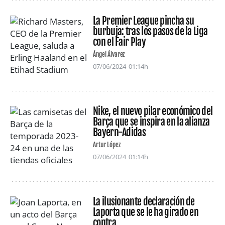
La Premier League pincha su
burbuja: tras los pasos de la Liga
con el Fair Play
Ángel Álvarez
07/06/2024
01:14h
Nike, el nuevo pilar económico del
Barça que se inspira en la alianza
Bayern-Adidas
Artur López
07/06/2024
01:14h
La ilusionante declaración de
Laporta que se le ha girado en
contra