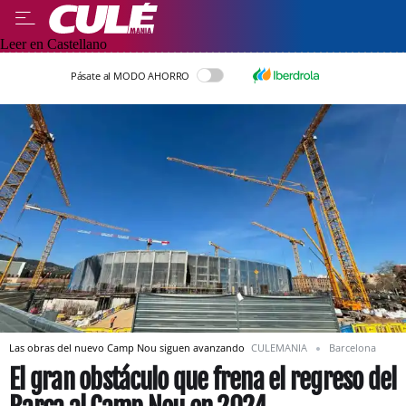
Leer en Castellano
Pásate al MODO AHORRO
Las obras del nuevo Camp Nou siguen avanzando
CULEMANIA
Barcelona
El gran obstáculo que frena el regreso del