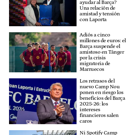
ayudar al Barça?
Una relación de
amistad y tensión
con Laporta
Adiós a cinco
millones de euros: el
Barça suspende el
amistoso en Tánger
por la crisis
migratoria de
Marruecos
Los retrasos del
nuevo Camp Nou
ponen en riesgo los
beneficios del Barça
2025-26: los
intereses
financieros salen
caros
Ni Spotify Camp