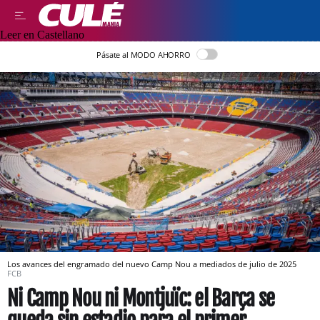
Leer en Castellano
Pásate al MODO AHORRO
Los avances del engramado del nuevo Camp Nou a mediados de julio de 2025
FCB
Ni Camp Nou ni Montjuïc: el Barça se