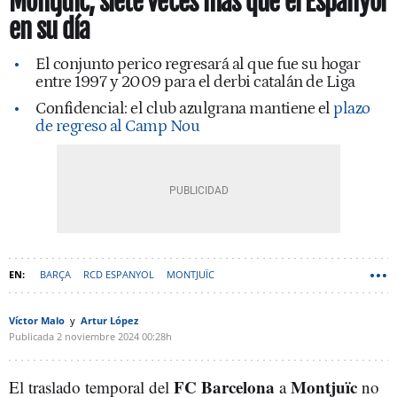
Montjuïc, siete veces más que el Espanyol
en su día
El conjunto perico regresará al que fue su hogar
entre 1997 y 2009 para el derbi catalán de Liga
Confidencial: el club azulgrana mantiene el
plazo
de regreso al Camp Nou
BARÇA
RCD ESPANYOL
MONTJUÏC
Víctor Malo
Artur López
Publicada
2 noviembre 2024
00:28h
FC Barcelona
Montjuïc
El traslado temporal del
a
no