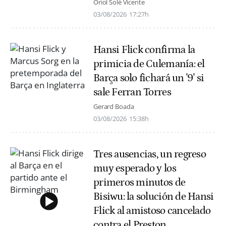
Oriol Solé Vicente
03/08/2026
17:27h
Hansi Flick confirma la
primicia de Culemanía: el
Barça solo fichará un '9' si
sale Ferran Torres
Gerard Boada
03/08/2026
15:38h
Tres ausencias, un regreso
muy esperado y los
primeros minutos de
Bisiwu: la solución de Hansi
Flick al amistoso cancelado
contra el Preston