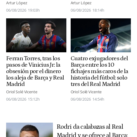
Artur López
Artur López
06/08/2026
18:14h
06/08/2026
19:03h
Ferran Torres, tras los
Cuatro exjugadores del
pasos de Vinicius Jr: la
Barça entre los 10
obsesión por el dinero
fichajes más caros de la
los aleja de Barça y Real
historia del fútbol: solo
Madrid
tres del Real Madrid
Oriol Solé Vicente
Oriol Solé Vicente
06/08/2026
15:12h
06/08/2026
14:54h
Rodri da calabazas al Real
Madrid y se ofrece al Barça: