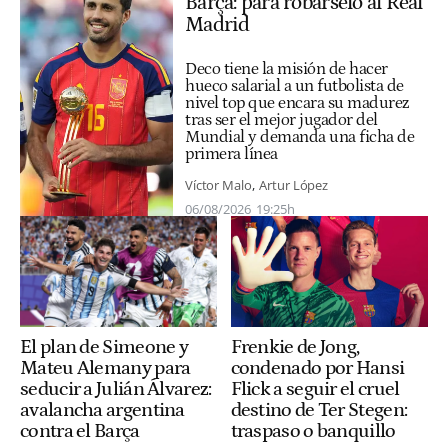
Barça: para robárselo al Real
Madrid
Deco tiene la misión de hacer
hueco salarial a un futbolista de
nivel top que encara su madurez
tras ser el mejor jugador del
Mundial y demanda una ficha de
primera línea
Víctor Malo
Artur López
06/08/2026
19:25h
Frenkie de Jong,
El plan de Simeone y
condenado por Hansi
Mateu Alemany para
Flick a seguir el cruel
seducir a Julián Álvarez:
destino de Ter Stegen:
avalancha argentina
traspaso o banquillo
contra el Barça