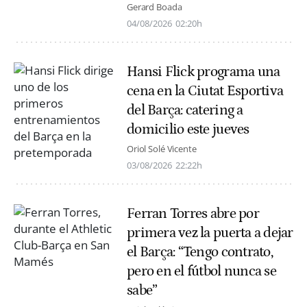
Gerard Boada
04/08/2026
02:20h
Hansi Flick programa una
cena en la Ciutat Esportiva
del Barça: catering a
domicilio este jueves
Oriol Solé Vicente
03/08/2026
22:22h
Ferran Torres abre por
primera vez la puerta a dejar
el Barça: “Tengo contrato,
pero en el fútbol nunca se
sabe”