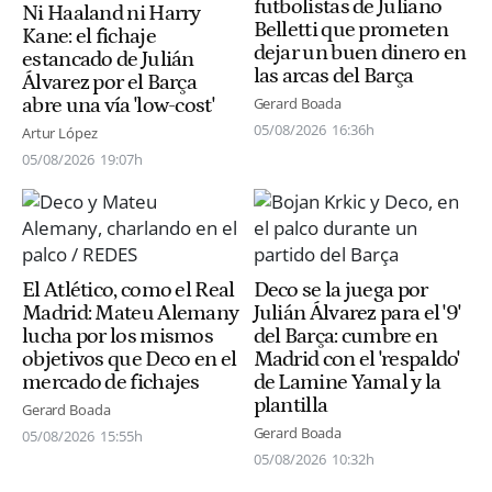
futbolistas de Juliano
Ni Haaland ni Harry
Belletti que prometen
Kane: el fichaje
dejar un buen dinero en
estancado de Julián
las arcas del Barça
Álvarez por el Barça
abre una vía 'low-cost'
Gerard Boada
05/08/2026
16:36h
Artur López
05/08/2026
19:07h
El Atlético, como el Real
Deco se la juega por
Madrid: Mateu Alemany
Julián Álvarez para el '9'
lucha por los mismos
del Barça: cumbre en
objetivos que Deco en el
Madrid con el 'respaldo'
mercado de fichajes
de Lamine Yamal y la
plantilla
Gerard Boada
Gerard Boada
05/08/2026
15:55h
05/08/2026
10:32h