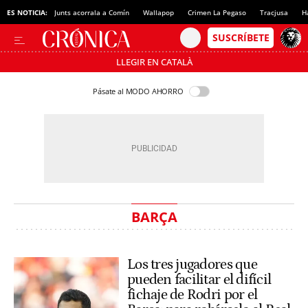
ES NOTICIA:
Junts acorrala a Comín
Wallapop
Crimen La Pegaso
Tracjusa
H
LLEGIR EN CATALÀ
Pásate al MODO AHORRO
BARÇA
Los tres jugadores que
pueden facilitar el difícil
fichaje de Rodri por el