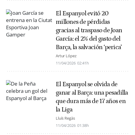
El Espanyol evitó 20
millones de pérdidas
gracias al traspaso de Joan
García: el 2% del gasto del
Barça, la salvación ‘perica’
Artur López
11/04/2026
02:41h
El Espanyol se olvida de
ganar al Barça: una pesadilla
que dura más de 17 años en
la Liga
Lluís Regàs
11/04/2026
01:38h