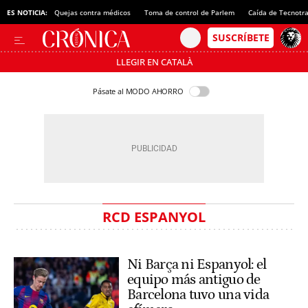
ES NOTICIA:
Quejas contra médicos
Toma de control de Parlem
Caída de Tecnotr
LLEGIR EN CATALÀ
Pásate al MODO AHORRO
RCD ESPANYOL
Ni Barça ni Espanyol: el
equipo más antiguo de
Barcelona tuvo una vida