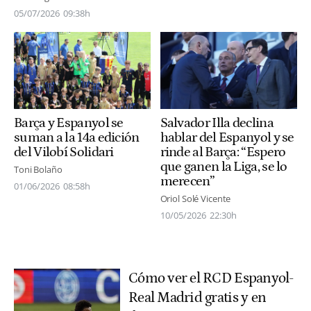
05/07/2026
09:38h
Barça y Espanyol se
Salvador Illa declina
suman a la 14a edición
hablar del Espanyol y se
del Vilobí Solidari
rinde al Barça: “Espero
que ganen la Liga, se lo
Toni Bolaño
merecen”
01/06/2026
08:58h
Oriol Solé Vicente
10/05/2026
22:30h
Cómo ver el RCD Espanyol-
Real Madrid gratis y en