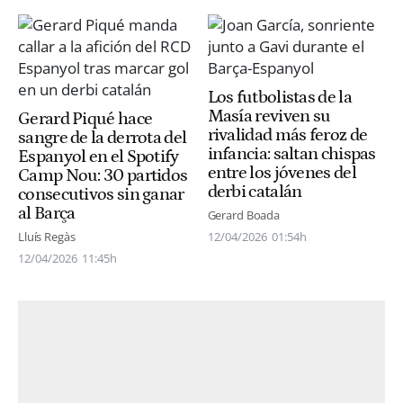
Los futbolistas de la
Masía reviven su
Gerard Piqué hace
rivalidad más feroz de
sangre de la derrota del
infancia: saltan chispas
Espanyol en el Spotify
entre los jóvenes del
Camp Nou: 30 partidos
derbi catalán
consecutivos sin ganar
al Barça
Gerard Boada
Lluís Regàs
12/04/2026
01:54h
12/04/2026
11:45h