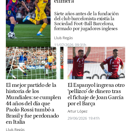
efímera
Siete años antes de la fundación
del club barcelonista existía la
Sociedad Foot-Ball Barcelona,
formado por jugadores ingleses
Lluís Regàs
11/07/2026
09:31h
El mejor partido de la
El Espanyol ingresa otro
historia de los
‘pellizco’ de dinero tras
Mundiales: se cumplen
el fichaje de Joan García
44 años del día que
por el Barça
Paolo Rossi tumbó a
Artur López
Brasil y fue perdonado
29/06/2026
19:41h
en Italia
Lluís Regàs