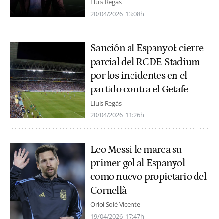
Lluís Regàs
20/04/2026
13:08h
Sanción al Espanyol: cierre
parcial del RCDE Stadium
por los incidentes en el
partido contra el Getafe
Lluís Regàs
20/04/2026
11:26h
Leo Messi le marca su
primer gol al Espanyol
como nuevo propietario del
Cornellà
Oriol Solé Vicente
19/04/2026
17:47h