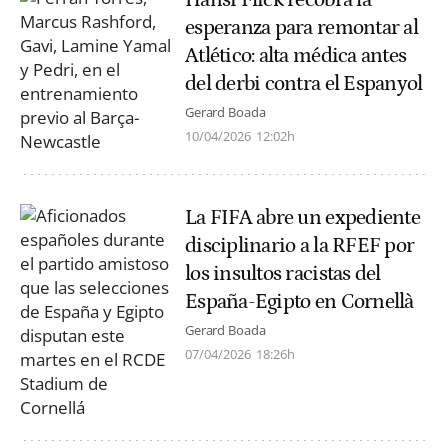
Hansi Flick recobra la
esperanza para remontar al
Atlético: alta médica antes
del derbi contra el Espanyol
Gerard Boada
10/04/2026
12:02h
La FIFA abre un expediente
disciplinario a la RFEF por
los insultos racistas del
España-Egipto en Cornellà
Gerard Boada
07/04/2026
18:26h