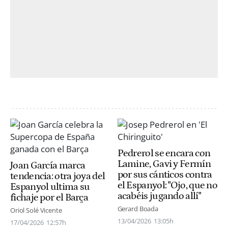
Pedrerol se encara con
Lamine, Gavi y Fermín
Joan García marca
por sus cánticos contra
tendencia: otra joya del
el Espanyol: "Ojo, que no
Espanyol ultima su
acabéis jugando allí"
fichaje por el Barça
Gerard Boada
Oriol Solé Vicente
13/04/2026
13:05h
17/04/2026
12:57h