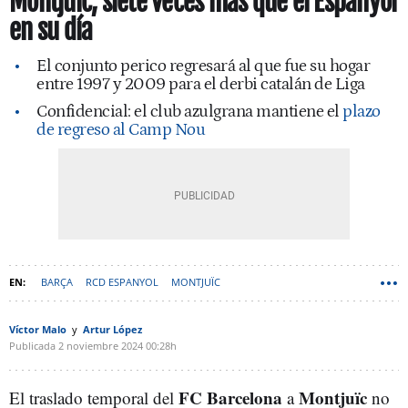
Montjuïc, siete veces más que el Espanyol
en su día
El conjunto perico regresará al que fue su hogar
entre 1997 y 2009 para el derbi catalán de Liga
Confidencial: el club azulgrana mantiene el
plazo
de regreso al Camp Nou
BARÇA
RCD ESPANYOL
MONTJUÏC
Víctor Malo
Artur López
Publicada
2 noviembre 2024
00:28h
FC Barcelona
Montjuïc
El traslado temporal del
a
no