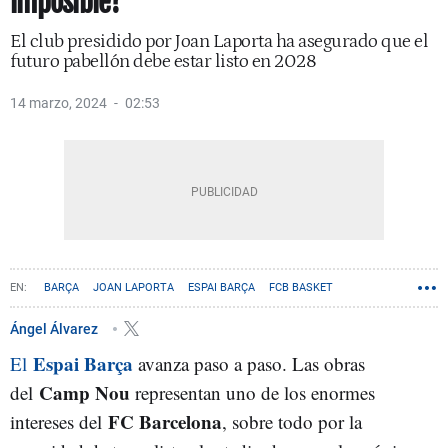
imposible?
El club presidido por Joan Laporta ha asegurado que el
futuro pabellón debe estar listo en 2028
14 marzo, 2024
02:53
BARÇA
JOAN LAPORTA
ESPAI BARÇA
FCB BASKET
Ángel Álvarez
Espai Barça
El
avanza paso a paso. Las obras
Camp Nou
del
representan uno de los enormes
FC Barcelona
intereses del
, sobre todo por la