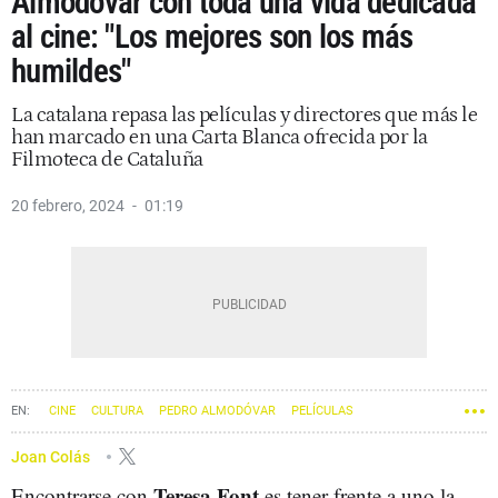
Almodóvar con toda una vida dedicada
al cine: "Los mejores son los más
humildes"
La catalana repasa las películas y directores que más le
han marcado en una Carta Blanca ofrecida por la
Filmoteca de Cataluña
20 febrero, 2024
01:19
CINE
CULTURA
PEDRO ALMODÓVAR
PELÍCULAS
Joan Colás
Teresa Font
Encontrarse con
es tener frente a uno la