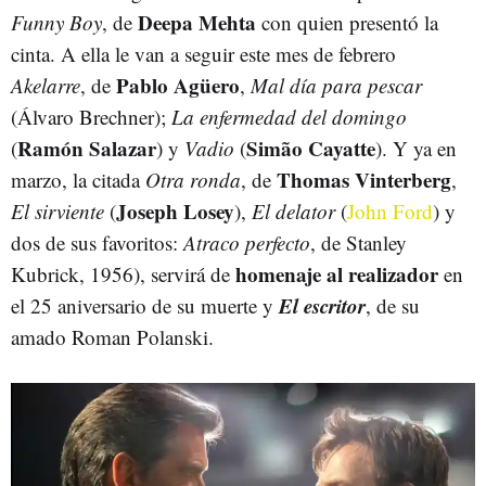
Deepa Mehta
Funny Boy
, de
con quien presentó la
cinta. A ella le van a seguir este mes de febrero
Pablo Agüero
Akelarre
, de
,
Mal día para pescar
(Álvaro Brechner);
La enfermedad del domingo
Ramón Salazar
Simão Cayatte
(
) y
Vadio
(
). Y ya en
Thomas Vinterberg
marzo, la citada
Otra ronda
, de
,
Joseph Losey
El sirviente
(
),
El delator
(
John Ford
) y
dos de sus favoritos:
Atraco perfecto
, de Stanley
homenaje al realizador
Kubrick, 1956), servirá de
en
El escritor
el 25 aniversario de su muerte y
, de su
amado Roman Polanski.