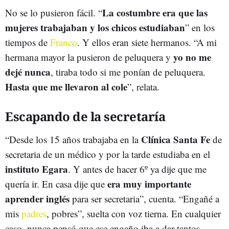
La costumbre era que las
No se lo pusieron fácil. “
mujeres trabajaban y los chicos estudiaban
” en los
tiempos de
Franco
. Y ellos eran siete hermanos. “A mi
yo no me
hermana mayor la pusieron de peluquera y
dejé nunca
, tiraba todo si me ponían de peluquera.
Hasta que me llevaron al cole
”, relata.
Escapando de la secretaría
Clínica Santa Fe
“Desde los 15 años trabajaba en la
de
secretaria de un médico y por la tarde estudiaba en el
instituto Egara
. Y antes de hacer 6º ya dije que me
era muy importante
quería ir. En casa dije que
aprender inglés
para ser secretaria”, cuenta. “Engañé a
mis
padres
, pobres”, suelta con voz tierna. En cualquier
caso, nunca pensó que ese engaño iba a dar tantos