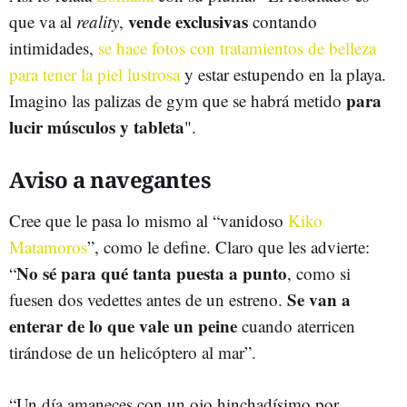
vende exclusivas
que va al
reality
,
contando
intimidades,
se hace fotos con tratamientos de belleza
para tener la piel lustrosa
y estar estupendo en la playa.
para
Imagino las palizas de gym que se habrá metido
lucir músculos y tableta
".
Aviso a navegantes
Cree que le pasa lo mismo al “vanidoso
Kiko
Matamoros
”, como le define. Claro que les advierte:
No sé para qué tanta puesta a punto
“
, como si
Se van a
fuesen dos vedettes antes de un estreno.
enterar de lo que vale un peine
cuando aterricen
tirándose de un helicóptero al mar”.
“Un día amaneces con un ojo hinchadísimo por