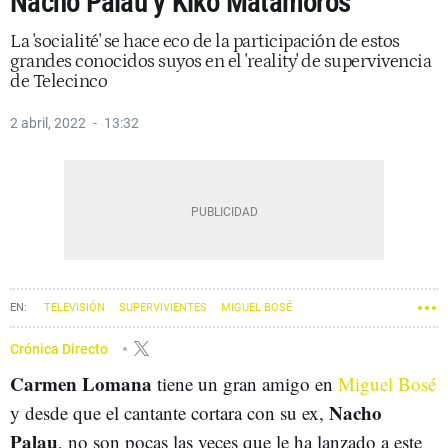
Nacho Palau y Kiko Matamoros
La 'socialité' se hace eco de la participación de estos
grandes conocidos suyos en el 'reality' de supervivencia
de Telecinco
2 abril, 2022
13:32
TELEVISIÓN
SUPERVIVIENTES
MIGUEL BOSÉ
KIKO MATAMOROS
Crónica Directo
Carmen Lomana
tiene un gran amigo en
Miguel Bosé
Nacho
y desde que el cantante cortara con su ex,
Palau
, no son pocas las veces que le ha lanzado a este