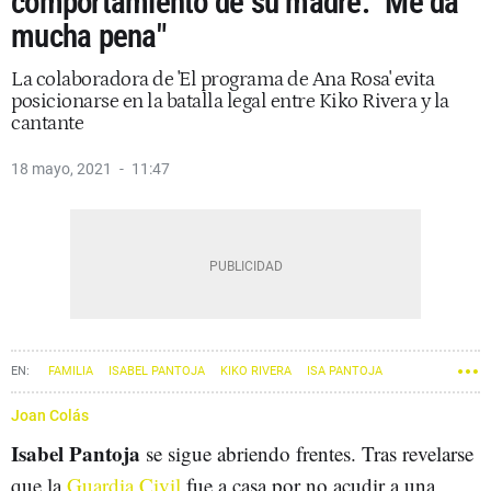
comportamiento de su madre: "Me da
mucha pena"
La colaboradora de 'El programa de Ana Rosa' evita
posicionarse en la batalla legal entre Kiko Rivera y la
cantante
18 mayo, 2021
11:47
FAMILIA
ISABEL PANTOJA
KIKO RIVERA
ISA PANTOJA
Joan Colás
Isabel Pantoja
se sigue abriendo frentes. Tras revelarse
que la
Guardia Civil
fue a casa por no acudir a una