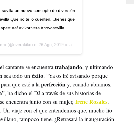
 sevilla un nuevo concepto de diversión
illa Que no te lo cuenten....tienes que
apertura! #kikorivera #hoyosevilla
vera
(@riverakiko) el
26 Ago, 2019 a las 4:17 PDT
trabajando
el cantante se encuentra
, y ultimando
éxito
ón sea todo un
. “Ya os iré avisando porque
perfección
para que esté a la
y, cuando abramos,
a
”, ha dicho el DJ a través de sus historias de
Irene Rosales
se encuentra junto con su mujer,
,
. Un viaje con el que entendemos que, mucho lío
evillano, tampoco tiene. ¿Retrasará la inauguración