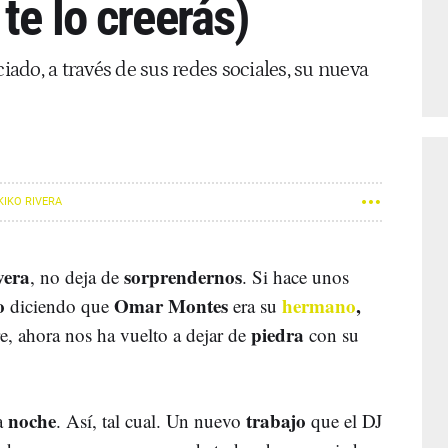
te lo creerás)
ciado, a través de sus redes sociales, su nueva
KIKO RIVERA
vera
sorprendernos
, no deja de
. Si hace unos
o
Omar Montes
hermano
,
diciendo que
era su
piedra
e, ahora nos ha vuelto a dejar de
con su
noche
trabajo
a
. Así, tal cual. Un nuevo
que el DJ