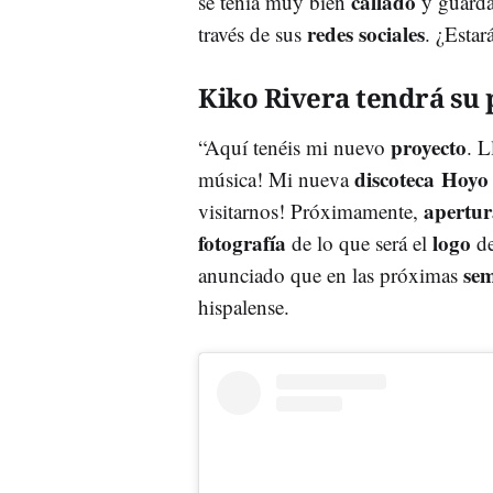
callado
se tenía muy bien
y guarda
redes sociales
través de sus
. ¿Estará
Kiko Rivera tendrá su 
proyecto
“Aquí tenéis mi nuevo
. L
discoteca Hoyo 
música! Mi nueva
apertur
visitarnos! Próximamente,
fotografía
logo
de lo que será el
de
se
anunciado que en las próximas
hispalense.