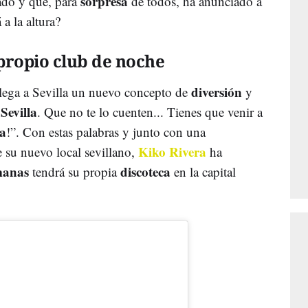
sorpresa
do y que, para
de todos, ha anunciado a
 a la altura?
propio club de noche
diversión
lega a Sevilla un nuevo concepto de
y
Sevilla
. Que no te lo cuenten... Tienes que venir a
a
!”. Con estas palabras y junto con una
Kiko Rivera
 su nuevo local sevillano,
ha
manas
discoteca
tendrá su propia
en la capital