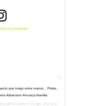
ción en Instagram
cto que traigo entre manos... Pistas...
vera #diversion #musica #sevilla
vera
(@riverakiko) el
24 Ago, 2019 a las 11:30 PDT