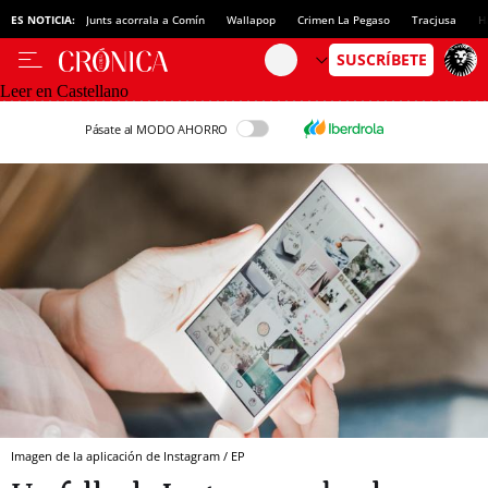
ES NOTICIA:
Junts acorrala a Comín
Wallapop
Crimen La Pegaso
Tracjusa
H
Leer en Castellano
Pásate al MODO AHORRO
Imagen de la aplicación de Instagram / EP