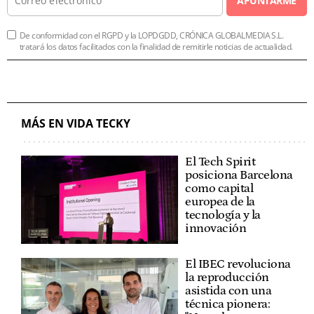
APUNTARME
De conformidad con el RGPD y la LOPDGDD, CRÓNICA GLOBALMEDIA S.L.
tratará los datos facilitados con la finalidad de remitirle noticias de actualidad.
MÁS EN VIDA TECKY
El Tech Spirit
posiciona Barcelona
como capital
europea de la
tecnología y la
innovación
El IBEC revoluciona
la reproducción
asistida con una
técnica pionera: