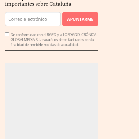
importantes sobre Cataluña
APUNTARME
De conformidad con el RGPD y la LOPDGDD, CRÓNICA
GLOBALMEDIA S.L. tratará los datos facilitados con la
finalidad de remitirle noticias de actualidad.