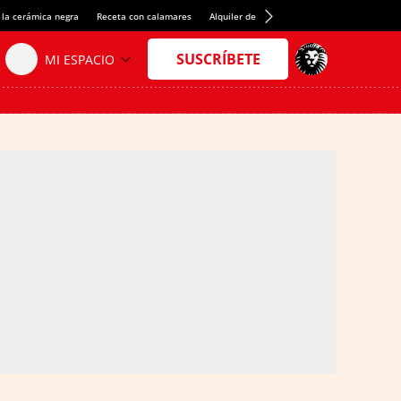
 la cerámica negra
Receta con calamares
Alquiler de habitaciones en España
Créd