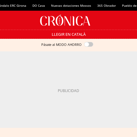
ándalo ERC Girona
DO Cava
Nuevas dotaciones Mossos
365 Obrador
Pueblo de
LLEGIR EN CATALÀ
Pásate al MODO AHORRO