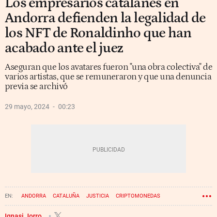
Los empresarios catalanes en
Andorra defienden la legalidad de
los NFT de Ronaldinho que han
acabado ante el juez
Aseguran que los avatares fueron "una obra colectiva" de
varios artistas, que se remuneraron y que una denuncia
previa se archivó
29 mayo, 2024
00:23
ANDORRA
CATALUÑA
JUSTICIA
CRIPTOMONEDAS
RONALDINHO
Ignasi Jorro