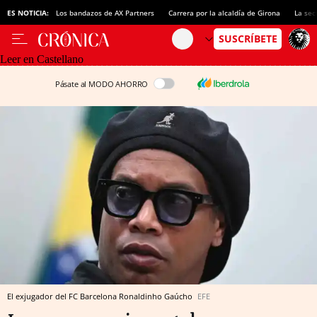
ES NOTICIA:
Los bandazos de AX Partners
Carrera por la alcaldía de Girona
La sec
Leer en Castellano
Pásate al MODO AHORRO
El exjugador del FC Barcelona Ronaldinho Gaúcho
EFE