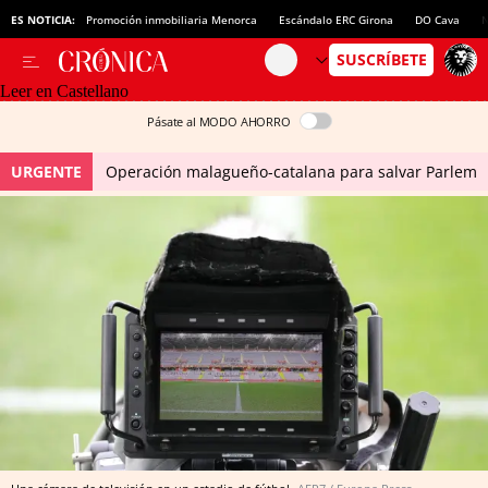
ES NOTICIA:
Promoción inmobiliaria Menorca
Escándalo ERC Girona
DO Cava
N
Leer en Castellano
Pásate al MODO AHORRO
URGENTE
Operación malagueño-catalana para salvar Parlem