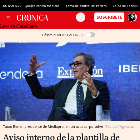
ES NOTICIA:
Quejas contra médicos
Toma de control de Parlem
Caída de Tecnotr
Leer en Castellano
Pásate al MODO AHORRO
Tatxo Benet, presidente de Mediapro, en un acto corporativo
Cedida / Agencias
Aviso interno de la plantilla de